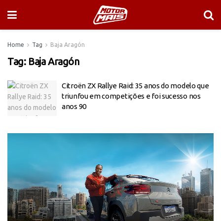
Home
Tag
Baja Aragón
Tag:
Baja Aragón
Citroën ZX Rallye Raid: 35 anos do modelo que
triunfou em competições e foi sucesso nos
anos 90
Tocador
de
vídeo