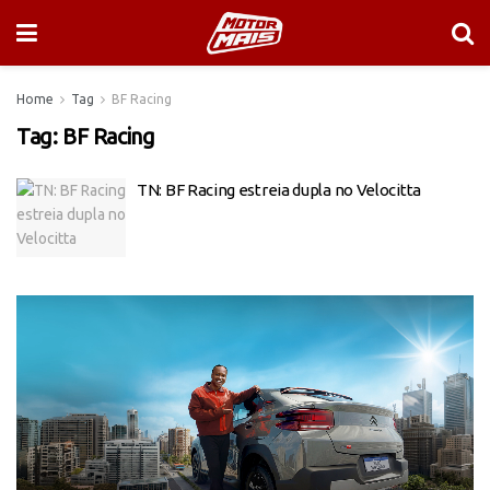
Home
Tag
BF Racing
Tag:
BF Racing
TN: BF Racing estreia dupla no Velocitta
Tocador
de
vídeo