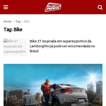
Home
Tag
Bike
Tag:
Bike
Bike 3T inspirada em superesportivo da
Lamborghini já pode ser encomendada no
Brasil
Tocador
de
vídeo