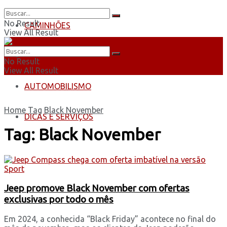
No Result
CAMINHÕES
View All Result
ÔNIBUS
No Result
View All Result
AUTOMOBILISMO
Home
Tag
Black November
DICAS E SERVIÇOS
Tag:
Black November
Jeep promove Black November com ofertas
exclusivas por todo o mês
Em 2024, a conhecida “Black Friday” acontece no final do