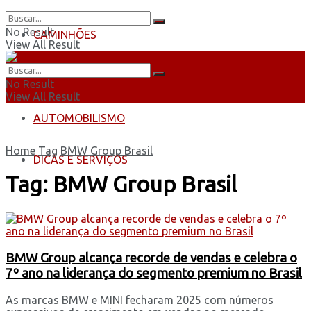
No Result
CAMINHÕES
View All Result
ÔNIBUS
No Result
View All Result
AUTOMOBILISMO
Home
Tag
BMW Group Brasil
DICAS E SERVIÇOS
Tag:
BMW Group Brasil
BMW Group alcança recorde de vendas e celebra o
7º ano na liderança do segmento premium no Brasil
As marcas BMW e MINI fecharam 2025 com números