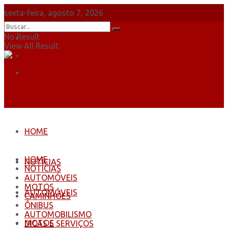
sexta-feira, agosto 7, 2026
No Result
Sobre Nós
View All Result
Anuncie
Contatos
HOME
HOME
NOTÍCIAS
NOTÍCIAS
AUTOMÓVEIS
MOTOS
AUTOMÓVEIS
CAMINHÕES
ÔNIBUS
AUTOMOBILISMO
MOTOS
DICAS E SERVIÇOS