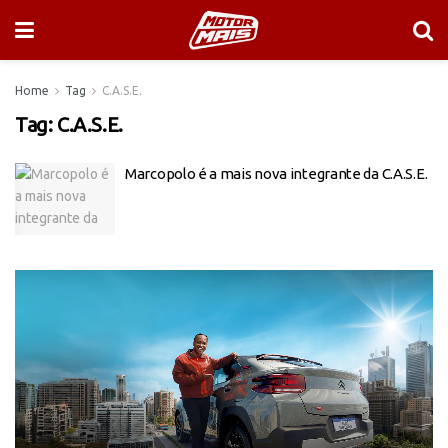
Home
Tag
C.A.S.E.
Tag:
C.A.S.E.
Marcopolo é a mais nova integrante da C.A.S.E.
Tocador
de
vídeo