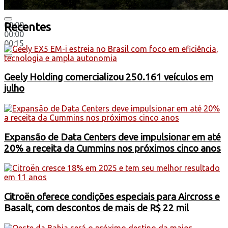
00:00
Recentes
00:00
00:15
Geely Holding comercializou 250.161 veículos em
julho
Expansão de Data Centers deve impulsionar em até
20% a receita da Cummins nos próximos cinco anos
Citroën oferece condições especiais para Aircross e
Basalt, com descontos de mais de R$ 22 mil