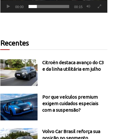
00:00
00:15
Recentes
Citroën destaca avanço do C3
e da linha utilitária em julho
Por que veículos premium
exigem cuidados especiais
com a suspensão?
Volvo Car Brasil reforça sua
posição no segmento