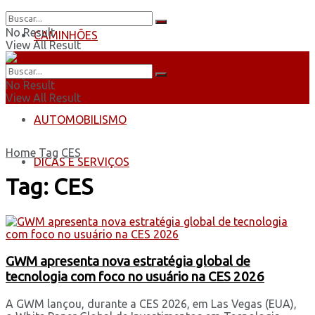
No Result
CAMINHÕES
View All Result
ÔNIBUS
No Result
View All Result
AUTOMOBILISMO
Home
Tag
CES
DICAS E SERVIÇOS
Tag:
CES
GWM apresenta nova estratégia global de
tecnologia com foco no usuário na CES 2026
A GWM lançou, durante a CES 2026, em Las Vegas (EUA),