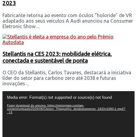
2023
Fabricante retorna ao evento com óculos "holoride" de VR
adaptado aos seus veículos A Audi anunciou na Consumer
Eletronic Show ...
Stellantis na CES 2023: mobilidade elétrica,
conectada e sustentável de ponta
O CEO da Stellantis, Carlos Tavares, destacará a iniciativa
líder do setor para carbono zero até 2038 e futuras
inovações ...
Tocador
Media error: Format(s) not supported or source(s) not found
de
vídeo
Fazer download do arquivo: https://motormais.com/wp-
content/uploads/2026/06/Citroen_Thiaguinho_desdobramento_1920x1080-1.mp4?
_=1