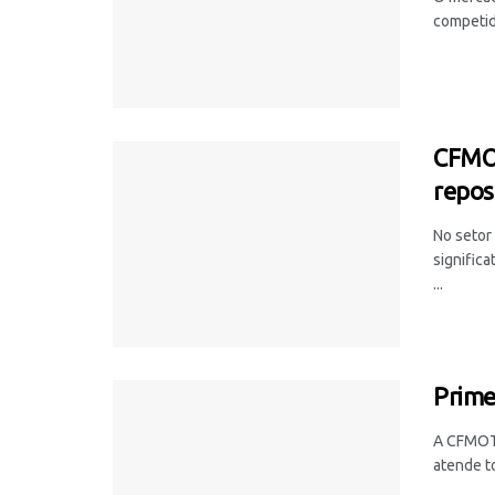
competid
CFMOT
repos
No setor
signific
...
Prime
A CFMOTO
atende to