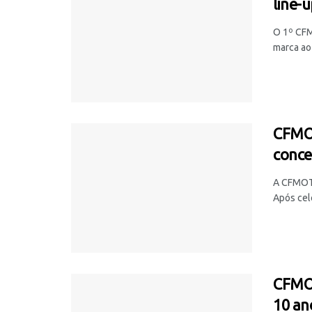
line-
O 1º CFM
marca ao 
CFMOT
conce
A CFMOTO
Após cele
CFMOT
10 an