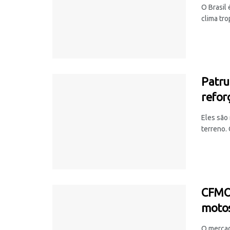
O Brasil 
clima tro
Patru
refor
Eles são 
terreno. 
CFMOT
moto
O mercad