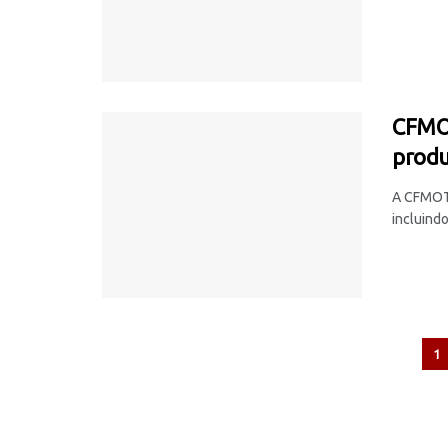
CFMOT
produ
A CFMOTO
incluind
1