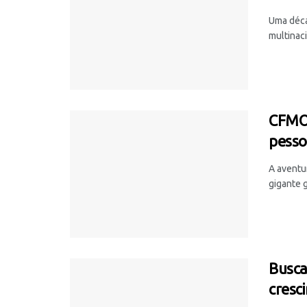
Uma déca
multinac
CFMOT
pesso
A aventu
gigante g
Busca
cresc