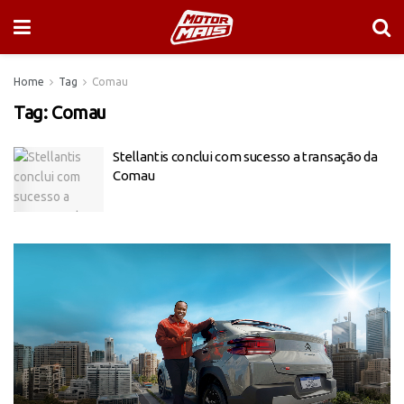
Home
Tag
Comau
Tag:
Comau
Stellantis conclui com sucesso a transação da
Comau
Tocador
de
vídeo