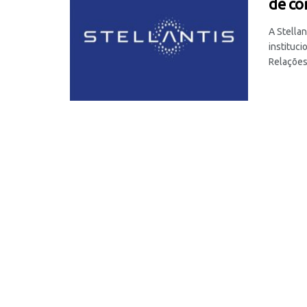
de co
A Stella
instituci
Relações 