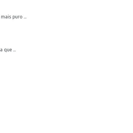
ais puro ...
 que ...