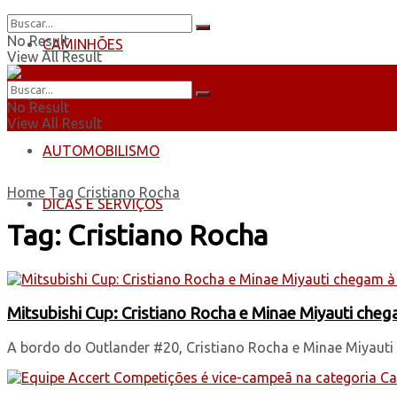
No Result
CAMINHÕES
View All Result
ÔNIBUS
No Result
View All Result
AUTOMOBILISMO
Home
Tag
Cristiano Rocha
DICAS E SERVIÇOS
Tag:
Cristiano Rocha
Mitsubishi Cup: Cristiano Rocha e Minae Miyauti chega
A bordo do Outlander #20, Cristiano Rocha e Minae Miyauti 