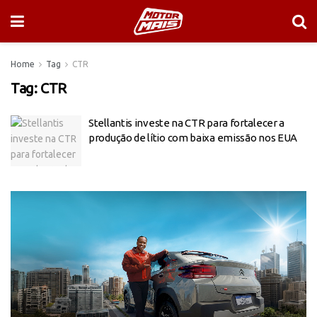
Home
Tag
CTR
Tag:
CTR
Stellantis investe na CTR para fortalecer a
produção de lítio com baixa emissão nos EUA
Tocador
de
vídeo