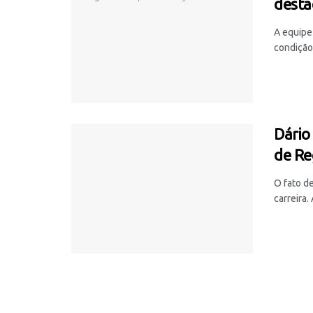
desta
A equipe
condição 
Dário
de Re
O fato de
carreira.