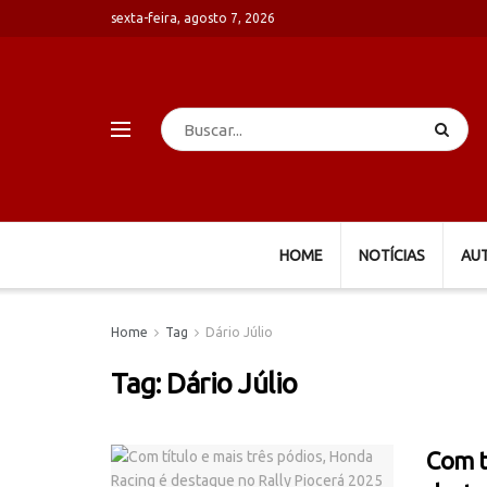
sexta-feira, agosto 7, 2026
HOME
NOTÍCIAS
AU
Home
Tag
Dário Júlio
Tag:
Dário Júlio
Com t