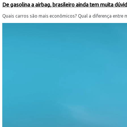
De gasolina a airbag, brasileiro ainda tem muita dúvi
Quais carros são mais econômicos? Qual a diferença entre m