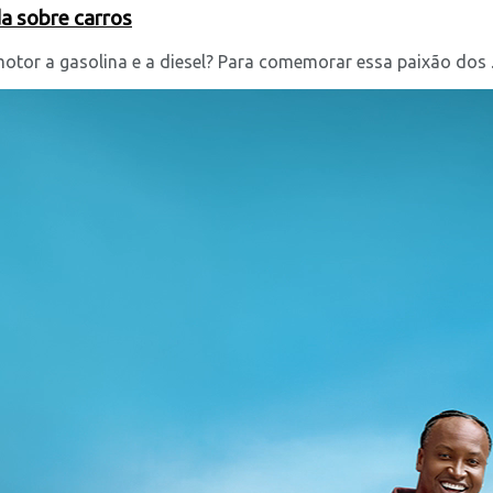
da sobre carros
otor a gasolina e a diesel? Para comemorar essa paixão dos ..