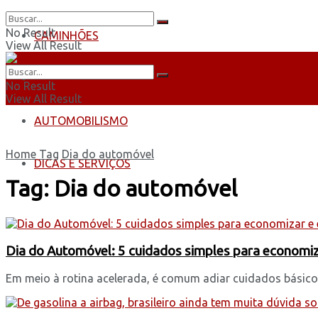
No Result
CAMINHÕES
View All Result
ÔNIBUS
No Result
View All Result
AUTOMOBILISMO
Home
Tag
Dia do automóvel
DICAS E SERVIÇOS
Tag:
Dia do automóvel
Dia do Automóvel: 5 cuidados simples para economiz
Em meio à rotina acelerada, é comum adiar cuidados básico