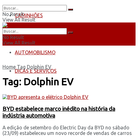
No Result
CAMINHÕES
View All Result
ÔNIBUS
No Result
View All Result
AUTOMOBILISMO
Home
Tag
Dolphin EV
DICAS E SERVIÇOS
Tag:
Dolphin EV
BYD estabelece marco inédito na história da
indústria automotiva
A edição de setembro do Electric Day da BYD no sábado
(23/09) estabeleceu um novo recorde de vendas de carros