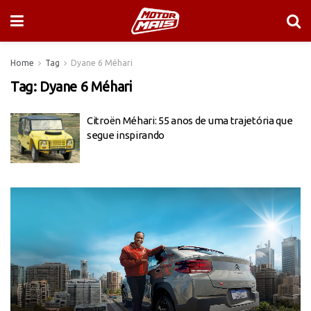
Home
Tag
Dyane 6 Méhari
Tag:
Dyane 6 Méhari
Citroën Méhari: 55 anos de uma trajetória que
segue inspirando
Tocador
de
vídeo