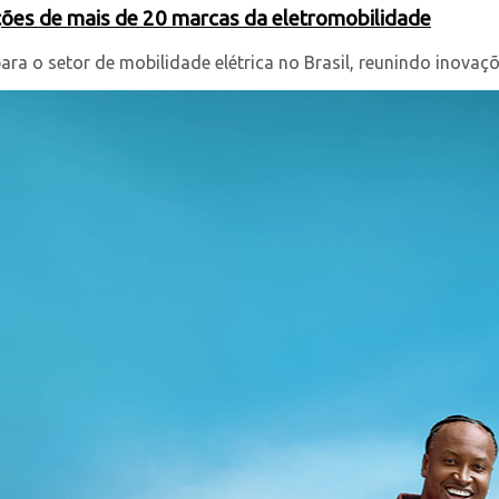
ões de mais de 20 marcas da eletromobilidade
o setor de mobilidade elétrica no Brasil, reunindo inovações