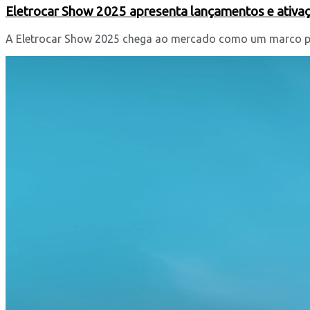
Eletrocar Show 2025 apresenta lançamentos e ativaç
A Eletrocar Show 2025 chega ao mercado como um marco para 