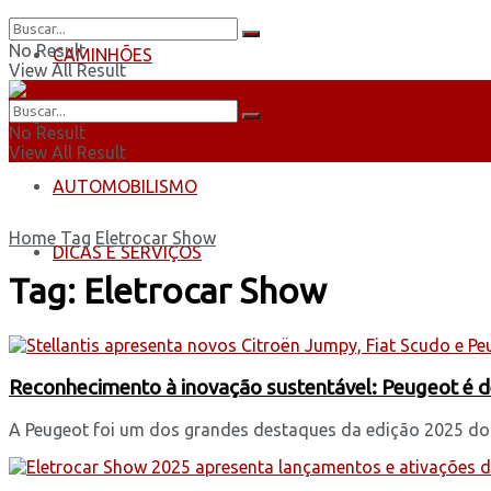
No Result
CAMINHÕES
View All Result
ÔNIBUS
No Result
View All Result
AUTOMOBILISMO
Home
Tag
Eletrocar Show
DICAS E SERVIÇOS
Tag:
Eletrocar Show
Reconhecimento à inovação sustentável: Peugeot é 
A Peugeot foi um dos grandes destaques da edição 2025 do P