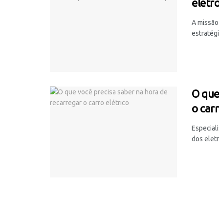
eletr
A missão 
estratégi
O que
o carr
Especiali
dos elet