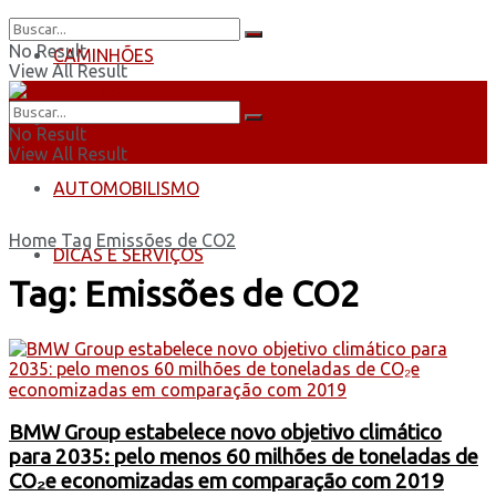
No Result
CAMINHÕES
View All Result
ÔNIBUS
No Result
View All Result
AUTOMOBILISMO
Home
Tag
Emissões de CO2
DICAS E SERVIÇOS
Tag:
Emissões de CO2
BMW Group estabelece novo objetivo climático
para 2035: pelo menos 60 milhões de toneladas de
CO₂e economizadas em comparação com 2019