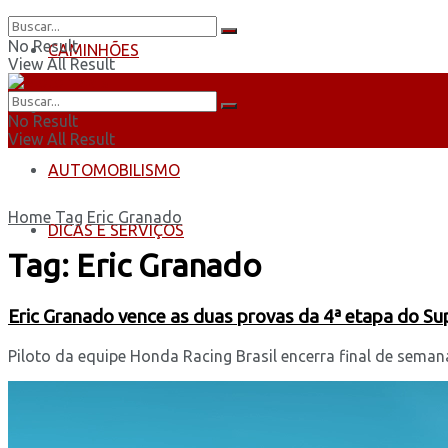
No Result
CAMINHÕES
View All Result
ÔNIBUS
No Result
View All Result
AUTOMOBILISMO
Home
Tag
Eric Granado
DICAS E SERVIÇOS
Tag:
Eric Granado
Eric Granado vence as duas provas da 4ª etapa do Su
Piloto da equipe Honda Racing Brasil encerra final de seman