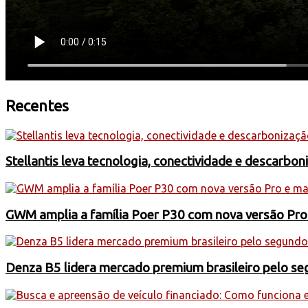
Recentes
Stellantis leva tecnologia, conectividade e descarbo
GWM amplia a família Poer P30 com nova versão Pro
Denza B5 lidera mercado premium brasileiro pelo s