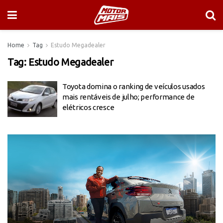
Home
Tag
Estudo Megadealer
Tag:
Estudo Megadealer
Toyota domina o ranking de veículos usados
mais rentáveis de julho; performance de
elétricos cresce
Tocador
de
vídeo