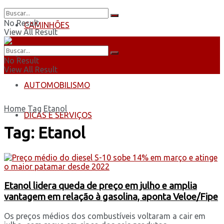
No Result
CAMINHÕES
View All Result
ÔNIBUS
No Result
View All Result
AUTOMOBILISMO
Home
Tag
Etanol
DICAS E SERVIÇOS
Tag:
Etanol
Etanol lidera queda de preço em julho e amplia
vantagem em relação à gasolina, aponta Veloe/Fipe
Os preços médios dos combustíveis voltaram a cair em