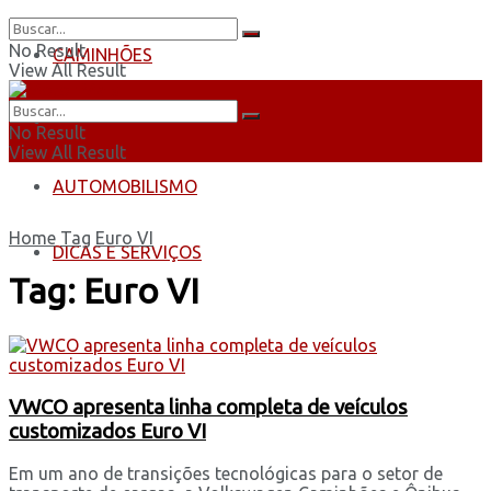
No Result
CAMINHÕES
View All Result
ÔNIBUS
No Result
View All Result
AUTOMOBILISMO
Home
Tag
Euro VI
DICAS E SERVIÇOS
Tag:
Euro VI
VWCO apresenta linha completa de veículos
customizados Euro VI
Em um ano de transições tecnológicas para o setor de