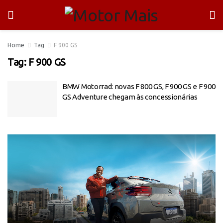
Home
Tag
F 900 GS
Tag:
F 900 GS
BMW Motorrad: novas F 800 GS, F 900 GS e F 900
GS Adventure chegam às concessionárias