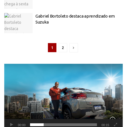
Gabriel Bortoleto destaca aprendizado em
Suzuka
1
2
Tocador
de
vídeo
00:00
00:15