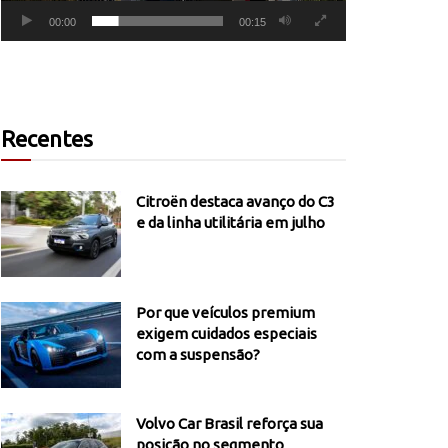
00:00
00:15
Recentes
Citroën destaca avanço do C3
e da linha utilitária em julho
Por que veículos premium
exigem cuidados especiais
com a suspensão?
Volvo Car Brasil reforça sua
posição no segmento