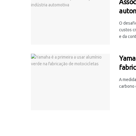
Assoc
autom
O desafi
custos c
e da cont
Yamah
fabri
A medida
carbono e