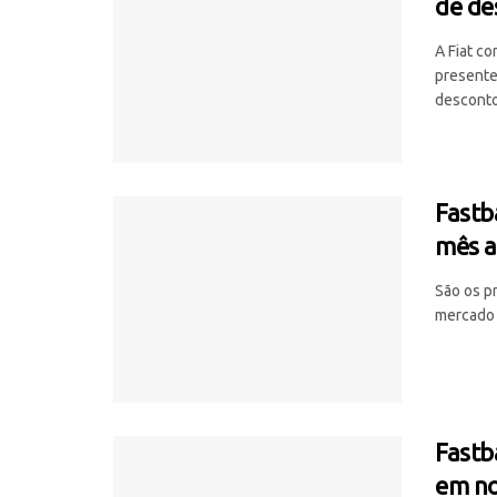
de de
A Fiat c
presente
descontos
Fastb
mês a
São os p
mercado 
Fastb
em n