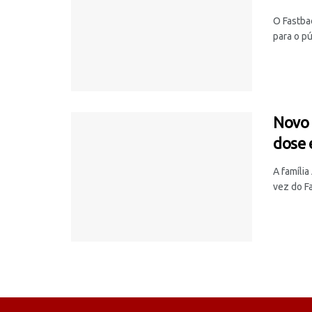
O Fastba
para o pú
Novo 
dose 
A famíli
vez do Fa