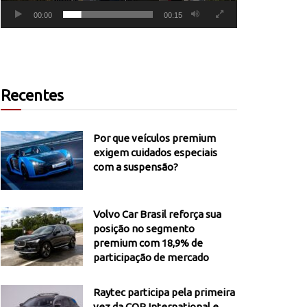
00:00
00:15
Recentes
Por que veículos premium
exigem cuidados especiais
com a suspensão?
Volvo Car Brasil reforça sua
posição no segmento
premium com 18,9% de
participação de mercado
Raytec participa pela primeira
vez da COP International e