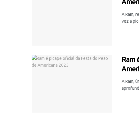
Amer
A Ram, r
vez a pic
Ram é
Ameri
A Ram, ú
aprofund