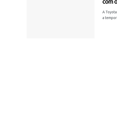
com 
A Toyota
a tempor