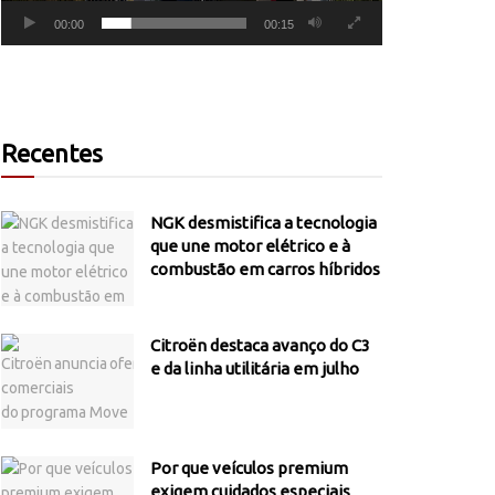
00:00
00:15
Recentes
NGK desmistifica a tecnologia
que une motor elétrico e à
combustão em carros híbridos
Citroën destaca avanço do C3
e da linha utilitária em julho
Por que veículos premium
exigem cuidados especiais