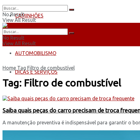
No Result
CAMINHÕES
View All Result
ÔNIBUS
No Result
View All Result
AUTOMOBILISMO
Home
Tag
Filtro de combustível
DICAS E SERVIÇOS
Tag:
Filtro de combustível
Saiba quais peças do carro precisam de troca freque
A manutenção preventiva é indispensável para garantir o bom