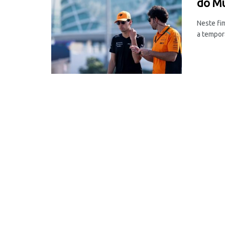
do Mu
Neste fi
a tempora