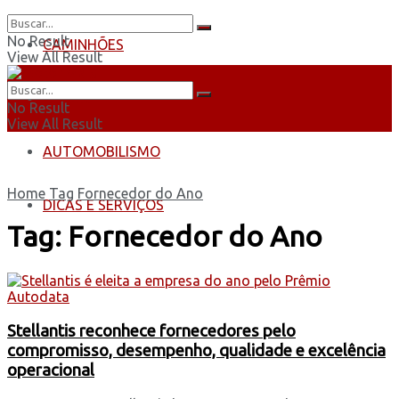
No Result
CAMINHÕES
View All Result
ÔNIBUS
No Result
View All Result
AUTOMOBILISMO
Home
Tag
Fornecedor do Ano
DICAS E SERVIÇOS
Tag:
Fornecedor do Ano
Stellantis reconhece fornecedores pelo
compromisso, desempenho, qualidade e excelência
operacional