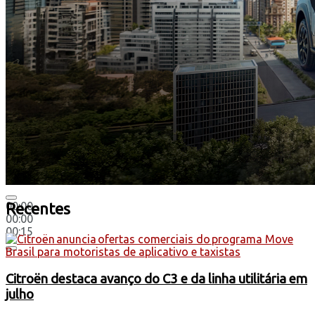
00:00
Recentes
00:00
00:15
Citroën destaca avanço do C3 e da linha utilitária em
julho