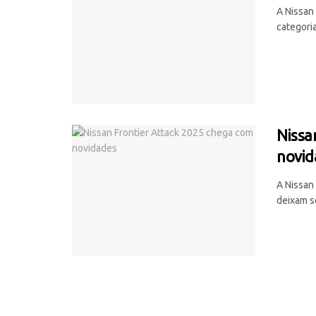
A Nissan
categoria
Nissa
novid
A Nissan
deixam se