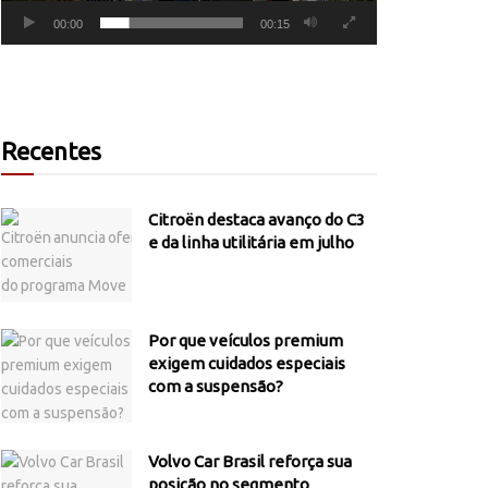
00:00
00:15
Recentes
Citroën destaca avanço do C3
e da linha utilitária em julho
Por que veículos premium
exigem cuidados especiais
com a suspensão?
Volvo Car Brasil reforça sua
posição no segmento