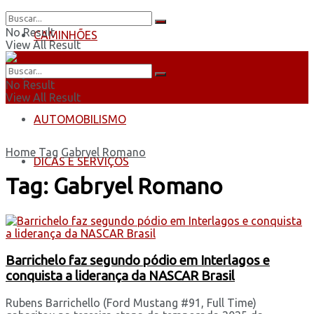
No Result
CAMINHÕES
View All Result
ÔNIBUS
No Result
View All Result
AUTOMOBILISMO
Home
Tag
Gabryel Romano
DICAS E SERVIÇOS
Tag:
Gabryel Romano
Barrichelo faz segundo pódio em Interlagos e
conquista a liderança da NASCAR Brasil
Rubens Barrichello (Ford Mustang #91, Full Time)