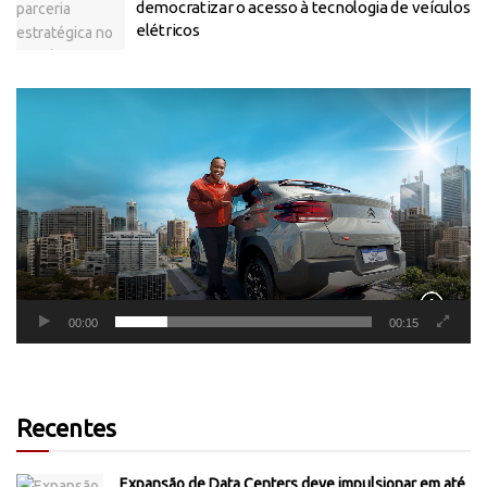
democratizar o acesso à tecnologia de veículos
elétricos
Tocador
de
vídeo
00:00
00:15
Recentes
Expansão de Data Centers deve impulsionar em até