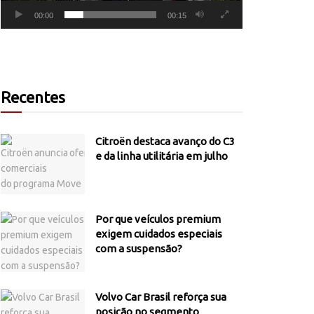
00:00
00:15
Recentes
Citroën destaca avanço do C3
e da linha utilitária em julho
Por que veículos premium
exigem cuidados especiais
com a suspensão?
Volvo Car Brasil reforça sua
posição no segmento