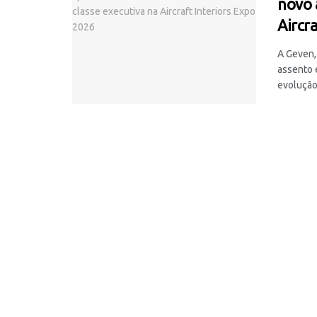
novo 
Aircr
A Geven,
assento 
evolução 