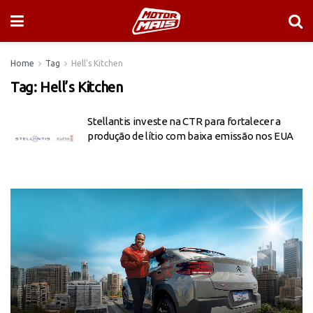
Home
Tag
Hell's Kitchen
Tag:
Hell’s Kitchen
Stellantis investe na CTR para fortalecer a
produção de lítio com baixa emissão nos EUA
Tocador
de
vídeo