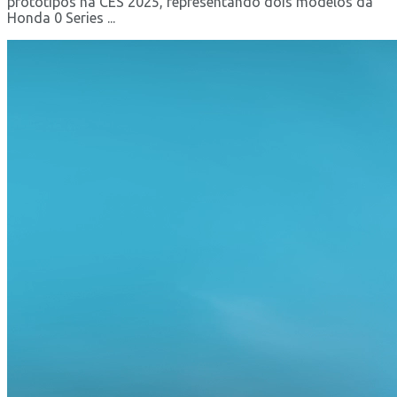
protótipos na CES 2025, representando dois modelos da
Honda 0 Series ...