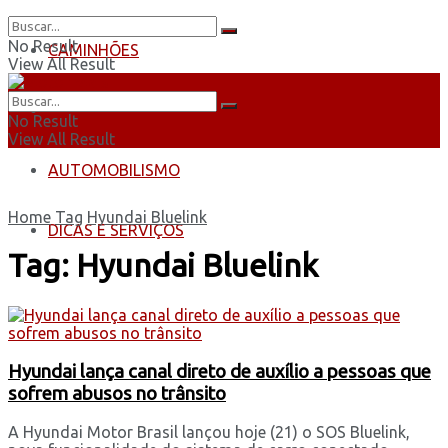
No Result
CAMINHÕES
View All Result
ÔNIBUS
No Result
View All Result
AUTOMOBILISMO
Home
Tag
Hyundai Bluelink
DICAS E SERVIÇOS
Tag:
Hyundai Bluelink
Hyundai lança canal direto de auxílio a pessoas que
sofrem abusos no trânsito
A Hyundai Motor Brasil lançou hoje (21) o SOS Bluelink,