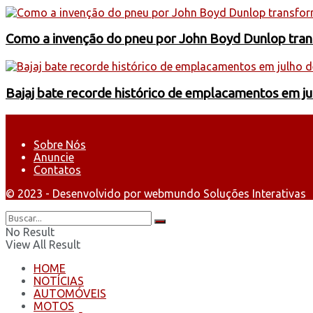
Como a invenção do pneu por John Boyd Dunlop trans
Bajaj bate recorde histórico de emplacamentos em j
Sobre Nós
Anuncie
Contatos
© 2023 - Desenvolvido por webmundo Soluções Interativas
No Result
View All Result
HOME
NOTÍCIAS
AUTOMÓVEIS
MOTOS