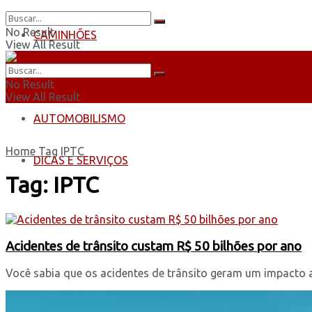
No Result
CAMINHÕES
View All Result
ÔNIBUS
No Result
View All Result
AUTOMOBILISMO
Home
Tag
IPTC
DICAS E SERVIÇOS
Tag:
IPTC
Acidentes de trânsito custam R$ 50 bilhões por ano
Você sabia que os acidentes de trânsito geram um impacto an