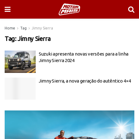
Home
Tag
Jimny Sierra
Tag:
Jimny Sierra
Suzuki apresenta novas versões para a linha
Jimny Sierra 2024
Jimny Sierra, a nova geração do autêntico 4×4
Tocador
de
vídeo