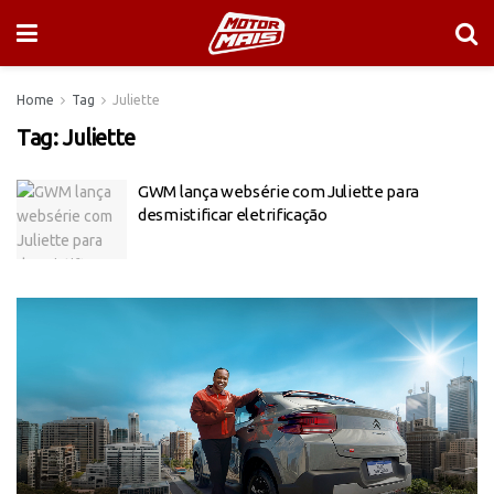
Home
Tag
Juliette
Tag:
Juliette
GWM lança websérie com Juliette para
desmistificar eletrificação
Tocador
de
vídeo