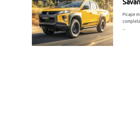
Savan
Picape m
completa
...