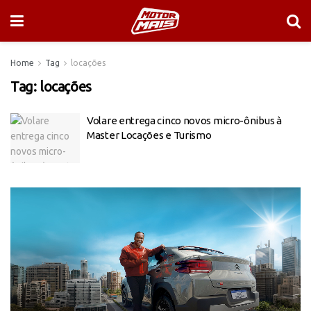
Home
Tag
locações
Tag:
locações
Volare entrega cinco novos micro-ônibus à
Master Locações e Turismo
Tocador
de
vídeo