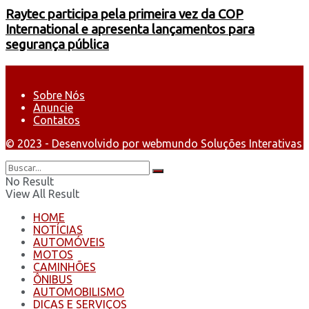
Raytec participa pela primeira vez da COP
International e apresenta lançamentos para
segurança pública
Sobre Nós
Anuncie
Contatos
© 2023 - Desenvolvido por webmundo Soluções Interativas
No Result
View All Result
HOME
NOTÍCIAS
AUTOMÓVEIS
MOTOS
CAMINHÕES
ÔNIBUS
AUTOMOBILISMO
DICAS E SERVIÇOS