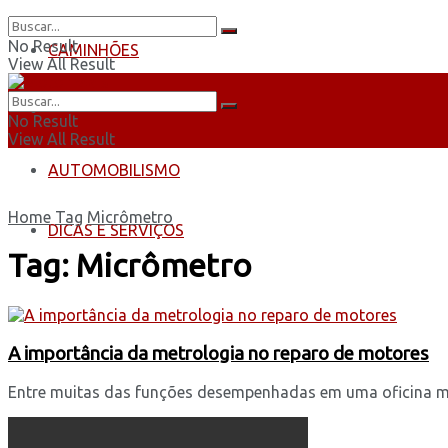
No Result
CAMINHÕES
View All Result
ÔNIBUS
No Result
View All Result
AUTOMOBILISMO
Home
Tag
Micrômetro
DICAS E SERVIÇOS
Tag:
Micrômetro
A importância da metrologia no reparo de motores
Entre muitas das funções desempenhadas em uma oficina me