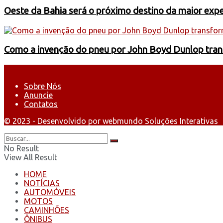
Oeste da Bahia será o próximo destino da maior exp
Como a invenção do pneu por John Boyd Dunlop trans
Sobre Nós
Anuncie
Contatos
© 2023 - Desenvolvido por webmundo Soluções Interativas
No Result
View All Result
HOME
NOTÍCIAS
AUTOMÓVEIS
MOTOS
CAMINHÕES
ÔNIBUS