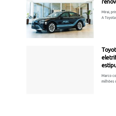
renov
Mirai, pr
A Toyota 
Toyot
eletr
estip
Marco co
milhões d